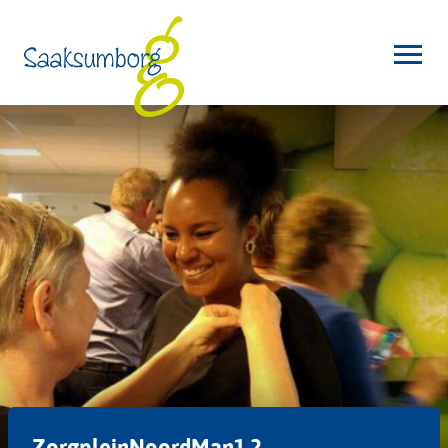
ZorgpleinNoordMan1.2