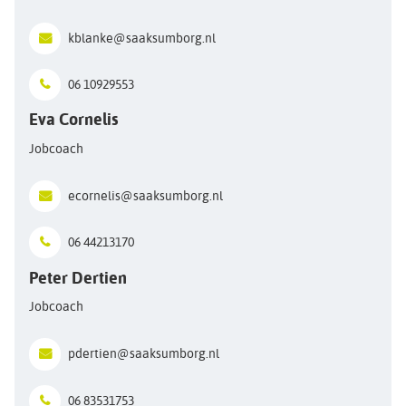
kblanke@saaksumborg.nl
06 10929553
Eva Cornelis
Jobcoach
ecornelis@saaksumborg.nl
06 44213170
Peter Dertien
Jobcoach
pdertien@saaksumborg.nl
06 83531753