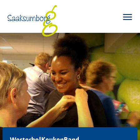
WesterholKeukenBand