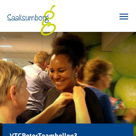
VTCPeterTeambellen3