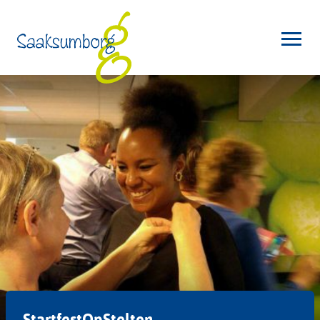
StartfestOpStelten