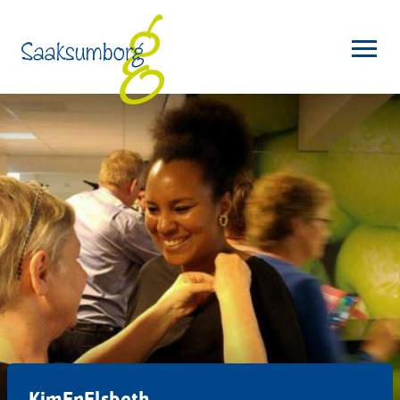
KimEnElsbeth