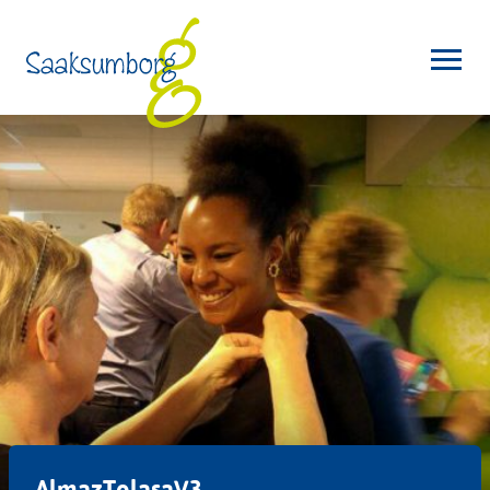
AlmazTolasaV3