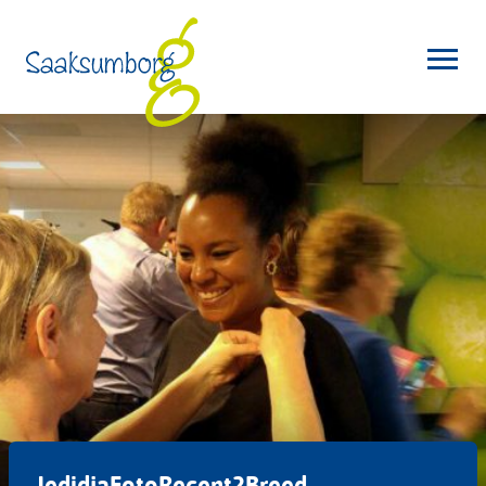
JedidjaFotoRecent2Breed