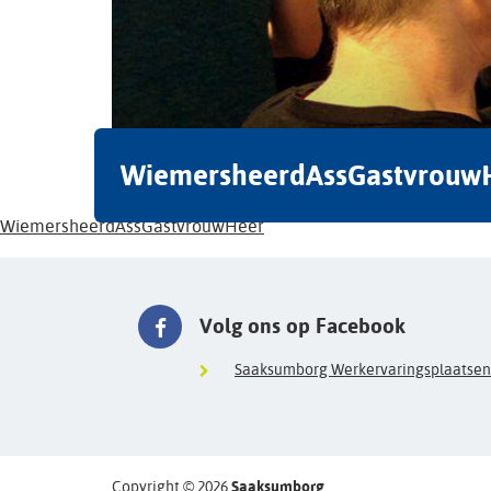
WiemersheerdAssGastvrouw
WiemersheerdAssGastvrouwHeer
Volg ons op Facebook
Saaksumborg Werkervaringsplaatsen
Copyright © 2026
Saaksumborg