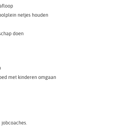
afloop
olplein netjes houden
schap doen
n
 goed met kinderen omgaan
e jobcoaches.