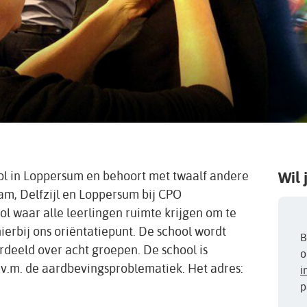
ool in Loppersum en behoort met twaalf andere
Wil 
m, Delfzijl en Loppersum bij CPO
l waar alle leerlingen ruimte krijgen om te
 hierbij ons oriëntatiepunt. De school wordt
B
deeld over acht groepen. De school is
o
 i.v.m. de aardbevingsproblematiek. Het adres:
i
p