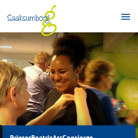
PrinsesBeatrixAssConcierge