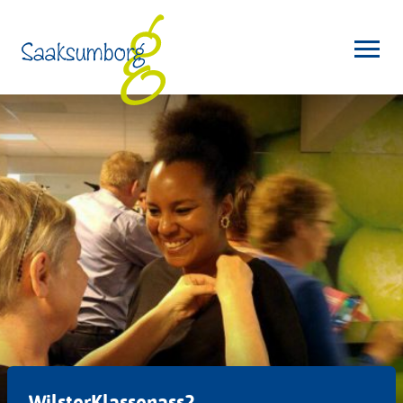
WilsterKlassenass2