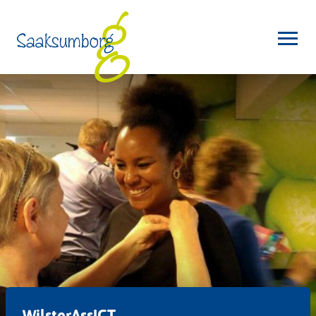
WilsterAssICT