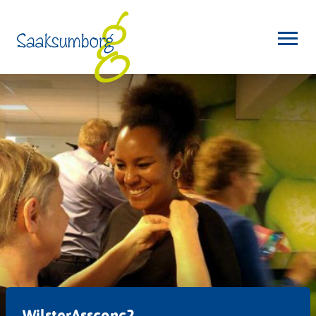
WilsterAssconc2