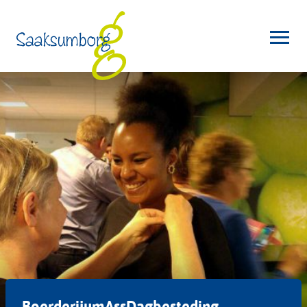
BoerderijumAssDagbesteding