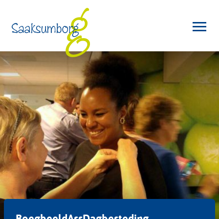
BoegbeeldAssDagbesteding