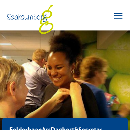
EelderbaanAssDagbest&Secretar