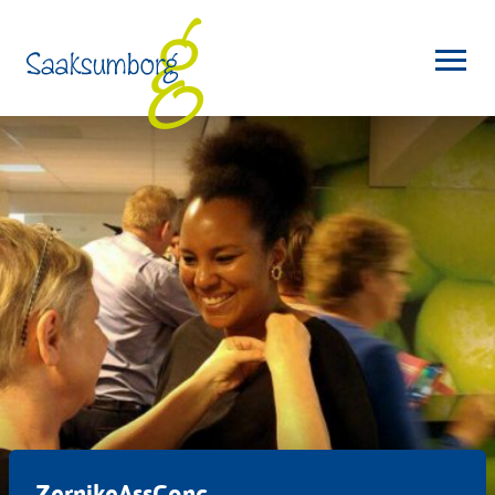
ZernikeAssConc