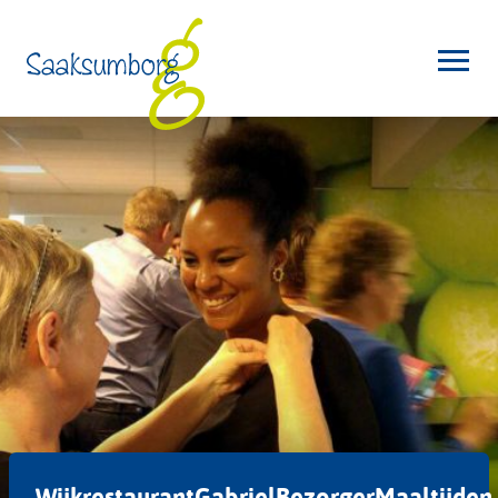
WijkrestaurantGabrielBezorgerMaaltijden