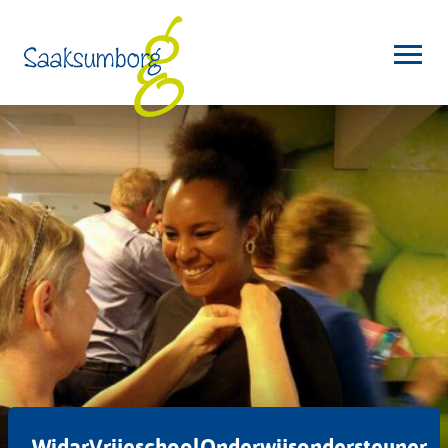
WidarVrijeschoolOnderwijsondersteuner