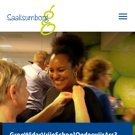
GronWidarVrijeSchoolOnderwijsAss3