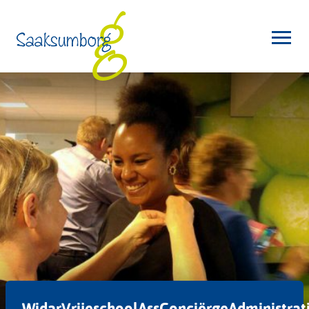
WidarVrijeschoolAssConciërgeAdministrat