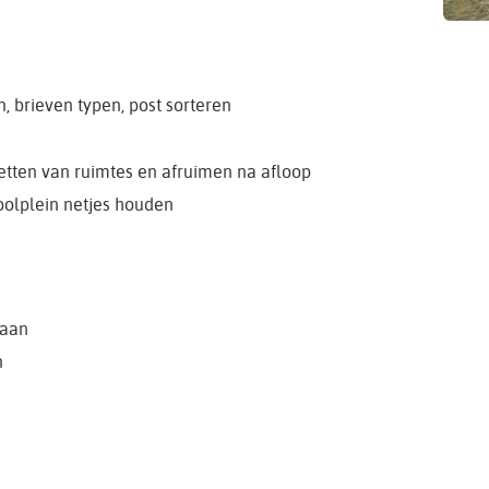
, brieven typen, post sorteren
rzetten van ruimtes en afruimen na afloop
olplein netjes houden
gaan
n