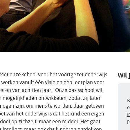
 Met onze school voor het voortgezet onderwijs
Wil 
erken vanuit één visie en één leerplan voor
eren van achttien jaar. Onze basisschool wil
n mogelijkheden ontwikkelen, zodat zij later
B
mogen zijn, om mens te worden, daar geloven
o
 doel van het onderwijs is dat het kind een eigen
i
n doel op zichzelf, maar een middel. Het gaat
p
t intellect, maar ook dat kinderen ontdekken,