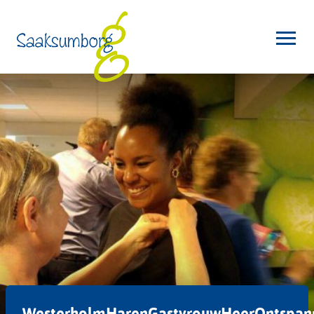
WesterholmHarenGastvrouwHeerOntspann