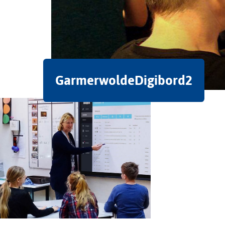
GarmerwoldeDigibord2