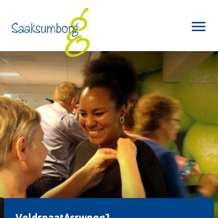
VeldspaatAsswoon1