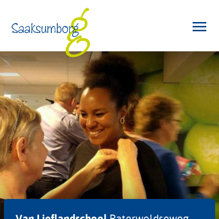
Van Lieflandschool
Paterwoldseweg