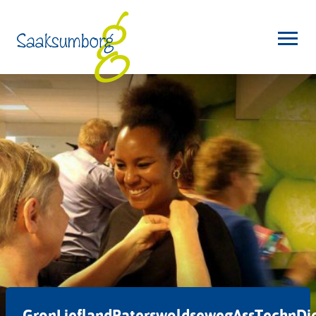
GronLieflandPaterswoldsewegAssTechnDie