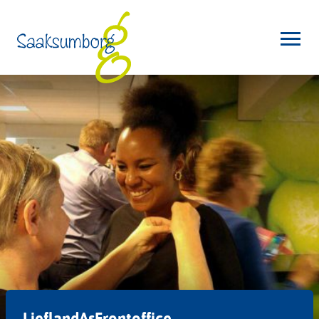
LieflandAsFrontoffice