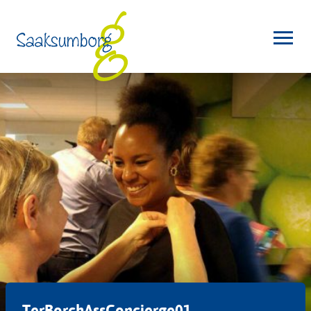
TerBorchAssConcierge01