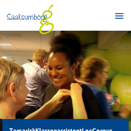
TamariskKlassenassistentLocCorpus