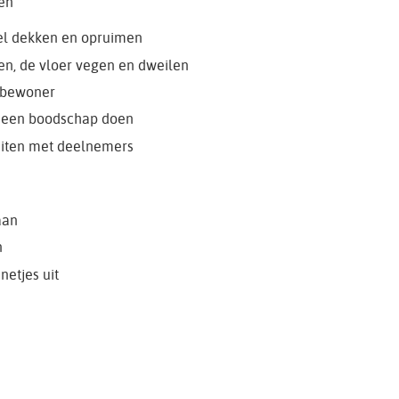
en
afel dekken en opruimen
wen, de vloer vegen en dweilen
n bewoner
 een boodschap doen
teiten met deelnemers
aan
n
netjes uit