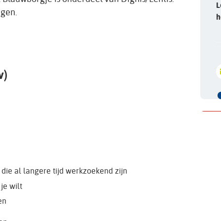
L
ngen.
h
v)
die al langere tijd werkzoekend zijn
je wilt
en