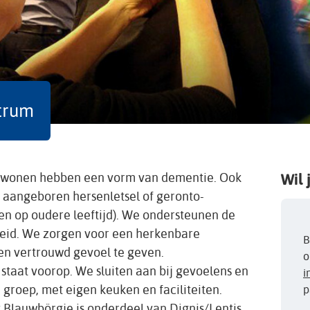
trum
e wonen hebben een vorm van dementie. Ook
Wil 
aangeboren hersenletsel of geronto-
sen op oudere leeftijd). We ondersteunen de
heid. We zorgen voor een herkenbare
B
n vertrouwd gevoel te geven.
o
staat voorop. We sluiten aan bij gevoelens en
i
groep, met eigen keuken en faciliteiten.
p
t Blauwbörgje is onderdeel van Dignis/Lentis.