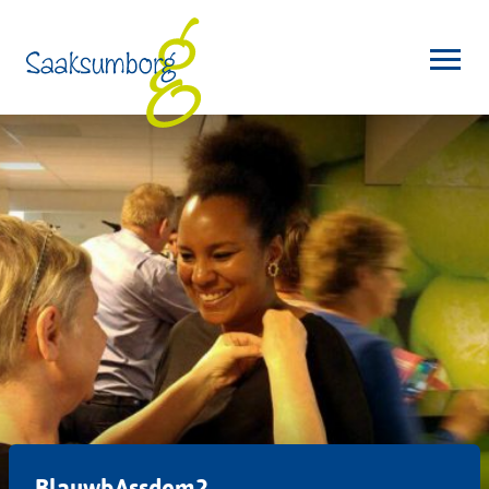
BlauwbAssdem2