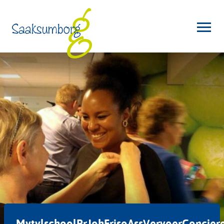
MytylschoolPrJohFrisoAssVervoerConcier