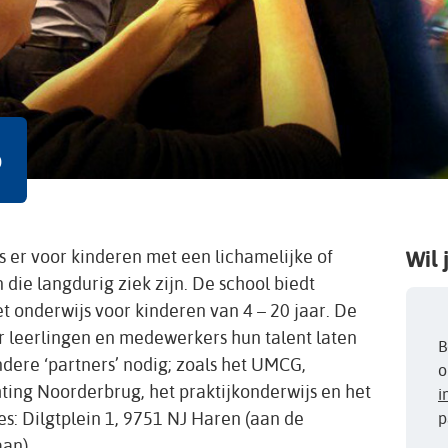
o
is er voor kinderen met een lichamelijke of
Wil 
die langdurig ziek zijn. De school biedt
t onderwijs voor kinderen van 4 – 20 jaar. De
ar leerlingen en medewerkers hun talent laten
B
dere ‘partners’ nodig; zoals het UMCG,
o
hting Noorderbrug, het praktijkonderwijs en het
i
es: Dilgtplein 1, 9751 NJ Haren (aan de
p
an).