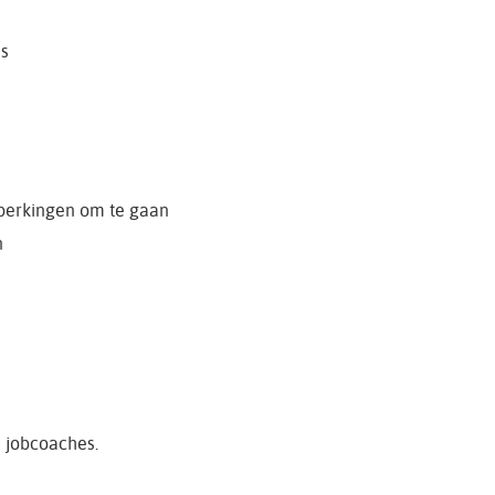
es
eperkingen om te gaan
n
e jobcoaches.