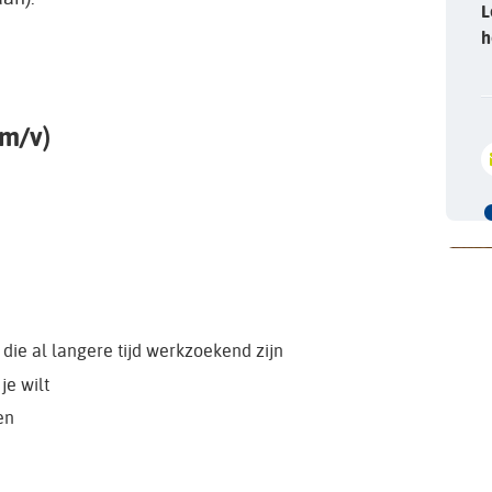
L
h
(m/v)
die al langere tijd werkzoekend zijn
je wilt
en