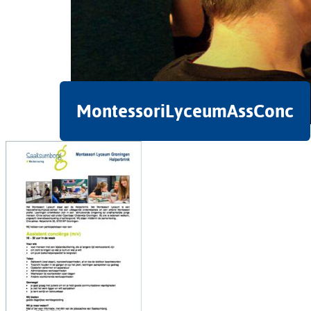
MontessoriLyceumAssConc