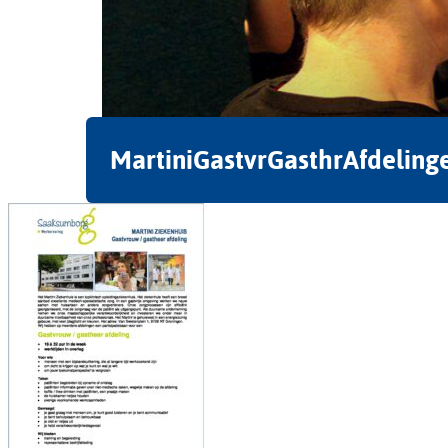
MartiniGastvrGasthrAfdeling