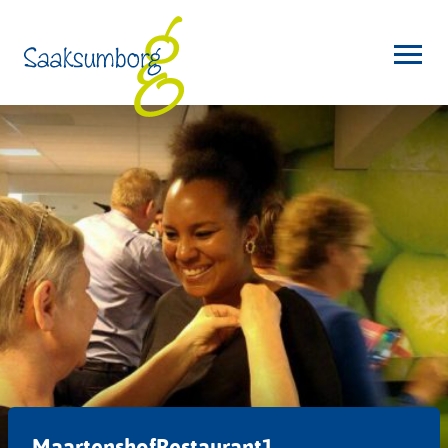
MaartenshofRestaurant1