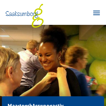
MaartenshAsswoonactiv