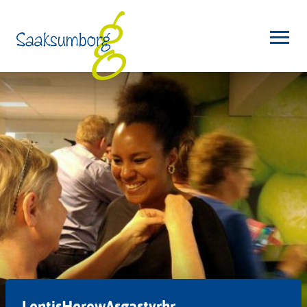
LentisHerewAsgastvrhr