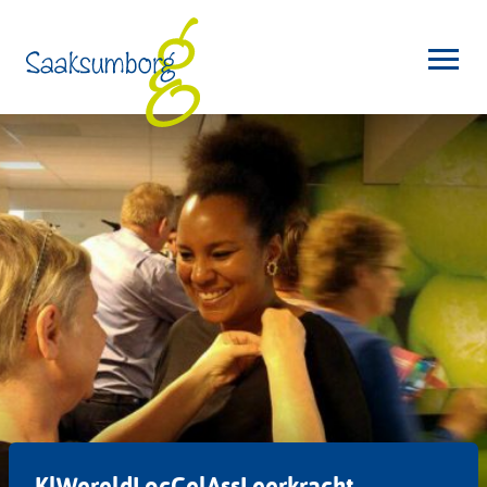
KlWereldLocCelAssLeerkracht