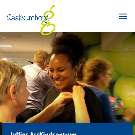
Juffies AssKindcentrum