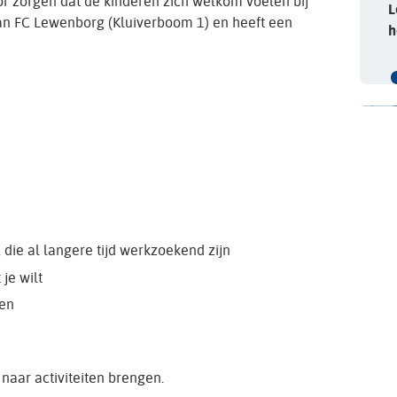
oor zorgen dat de kinderen zich welkom voelen bij
L
 van FC Lewenborg (Kluiverboom 1) en heeft een
h
die al langere tijd werkzoekend zijn
je wilt
ten
naar activiteiten brengen.