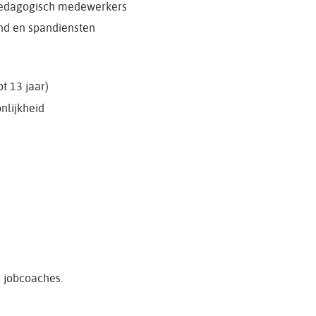
pedagogisch medewerkers
and en spandiensten
t 13 jaar)
nlijkheid
e jobcoaches.