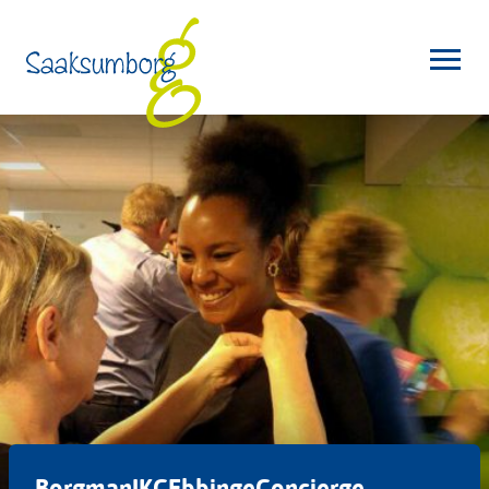
BorgmanIKCEbbingeConcierge