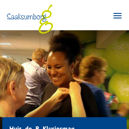
Huis_de_B_Klusjesman