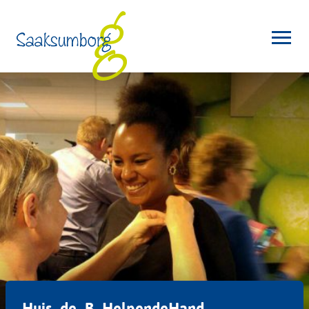
Huis_de_B_HelpendeHand