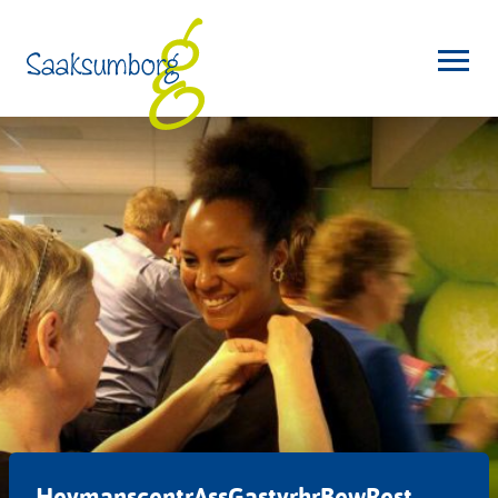
HeymanscentrAssGastvrhrBewRest