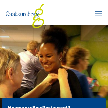
HeymanscBewRestaurant3