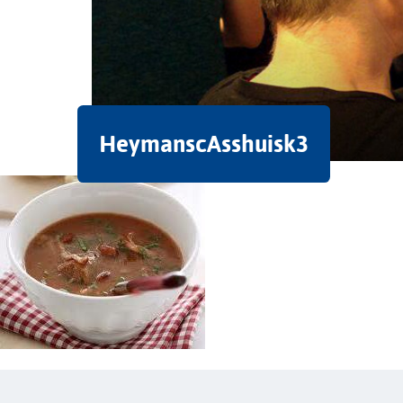
HeymanscAsshuisk3