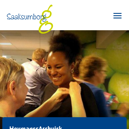
HeymanscAsshuisk